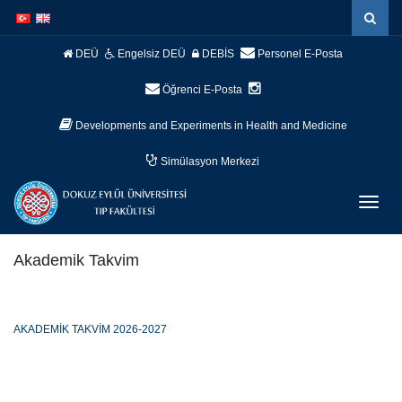
İçeriğe
Navigasyona
atla
atla
DEÜ
Engelsiz DEÜ
DEBİS
Personel E-Posta
Öğrenci E-Posta
Developments and Experiments in Health and Medicine
Simülasyon Merkezi
Menüy
Geç
Akademik Takvim
AKADEMİK TAKVİM 2026-2027