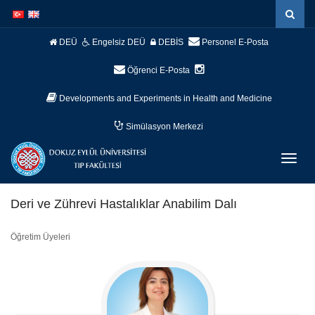
İçeriğe
Navigasyona
atla
atla
DEÜ
Engelsiz DEÜ
DEBİS
Personel E-Posta
Öğrenci E-Posta
Developments and Experiments in Health and Medicine
Simülasyon Merkezi
Menüy
Geç
Deri ve Zührevi Hastalıklar Anabilim Dalı
Öğretim Üyeleri