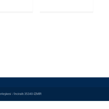
rleşkesi / İnciraltı 35340-İZMİR