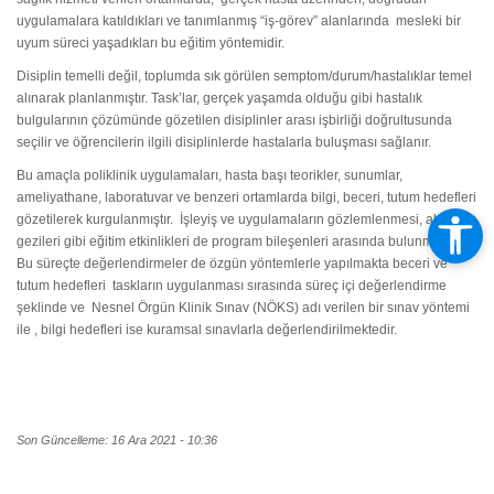
uygulamalara katıldıkları ve tanımlanmış “iş-görev” alanlarında mesleki bir
uyum süreci yaşadıkları bu eğitim yöntemidir.
Disiplin temelli değil, toplumda sık görülen semptom/durum/hastalıklar temel
alınarak planlanmıştır. Task’lar, gerçek yaşamda olduğu gibi hastalık
bulgularının çözümünde gözetilen disiplinler arası işbirliği doğrultusunda
seçilir ve öğrencilerin ilgili disiplinlerde hastalarla buluşması sağlanır.
Bu amaçla poliklinik uygulamaları, hasta başı teorikler, sunumlar,
ameliyathane, laboratuvar ve benzeri ortamlarda bilgi, beceri, tutum hedefleri
gözetilerek kurgulanmıştır. İşleyiş ve uygulamaların gözlemlenmesi, alan
gezileri gibi eğitim etkinlikleri de program bileşenleri arasında bulunmaktadır.
Bu süreçte değerlendirmeler de özgün yöntemlerle yapılmakta beceri ve
tutum hedefleri taskların uygulanması sırasında süreç içi değerlendirme
şeklinde ve Nesnel Örgün Klinik Sınav (NÖKS) adı verilen bir sınav yöntemi
ile , bilgi hedefleri ise kuramsal sınavlarla değerlendirilmektedir.
Son Güncelleme: 16 Ara 2021 - 10:36