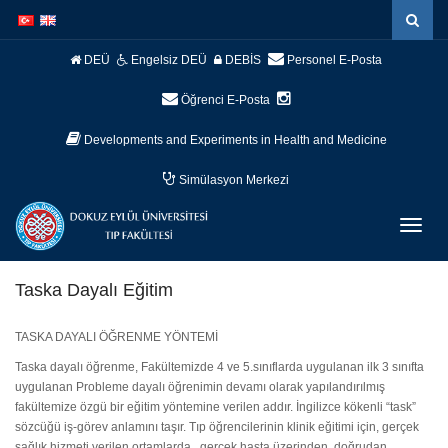
İçeriğe
Navigasyona
atla
atla
DEÜ
Engelsiz DEÜ
DEBİS
Personel E-Posta
Öğrenci E-Posta
Developments and Experiments in Health and Medicine
Simülasyon Merkezi
Menüy
Geç
Taska Dayalı Eğitim
TASKA DAYALI ÖĞRENME YÖNTEMİ
Taska dayalı öğrenme, Fakültemizde 4 ve 5.sınıflarda uygulanan ilk 3 sınıfta
uygulanan Probleme dayalı öğrenimin devamı olarak yapılandırılmış
fakültemize özgü bir eğitim yöntemine verilen addır. İngilizce kökenli “task”
sözcüğü iş-görev anlamını taşır. Tıp öğrencilerinin klinik eğitimi için, gerçek
sağlık hizmeti verilen ortamlarda, gerçek hasta üzerinden, doğrudan