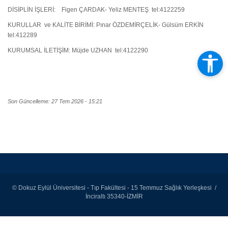
DİSİPLİN İŞLERİ: Figen ÇARDAK- Yeliz MENTEŞ tel:4122259
KURULLAR ve KALİTE BİRİMİ: Pınar ÖZDEMİRÇELİK- Gülsüm ERKİN
tel:412289
KURUMSAL İLETİŞİM: Müjde UZHAN tel:4122290
Son Güncelleme: 27 Tem 2026 - 15:21
© Dokuz Eylül Üniversitesi - Tıp Fakültesi - 15 Temmuz Sağlık Yerleşkesi /
İnciraltı 35340-İZMİR