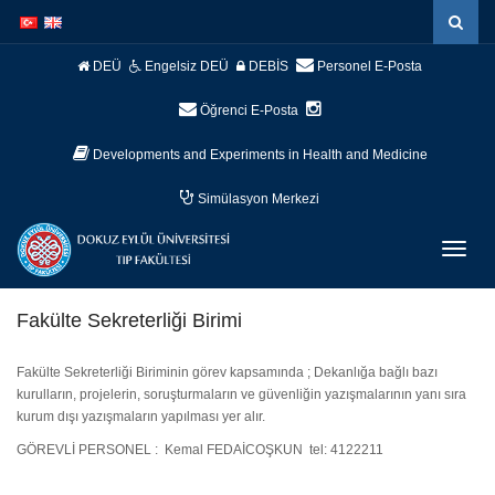
İçeriğe
Navigasyona
atla
atla
DEÜ
Engelsiz DEÜ
DEBİS
Personel E-Posta
Öğrenci E-Posta
Developments and Experiments in Health and Medicine
Simülasyon Merkezi
Menüy
Geç
Fakülte Sekreterliği Birimi
Fakülte Sekreterliği Biriminin görev kapsamında ; Dekanlığa bağlı bazı
kurulların, projelerin, soruşturmaların ve güvenliğin yazışmalarının yanı sıra
kurum dışı yazışmaların yapılması yer alır.
GÖREVLİ PERSONEL : Kemal FEDAİCOŞKUN tel: 4122211