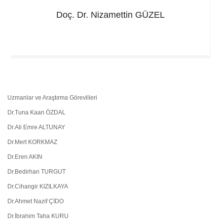
Doç. Dr. Nizamettin
GÜZEL
Uzmanlar ve Araştırma Görevlileri
Dr.Tuna Kaan ÖZDAL
Dr.Ali Emre ALTUNAY
Dr.Mert KORKMAZ
Dr.Eren AKIN
Dr.Bedirhan TURGUT
Dr.Cihangir KIZILKAYA
Dr.Ahmet Nazif ÇİDO
Dr.İbrahim Taha KURU