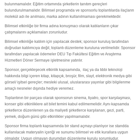
bulunmamalıdır. Eğitim ortamında şirketlerin tanıtım gereçleri
bulundurulmamalıdır. Bilimsel programda ve sponsorlu toplantılarda ilaçların
molekül adı ile anılması, marka adının kullanılmaması gerekmektedir.
Bilimsel etkinliğe bir firma adına konuşmacı olarak katılanların çıkar
çatışmalarını açıklamaları zorunludur.
Bilimsel etkinliğe katılım için yapılacak destek; sponsor kuruluş tarafından
doğrudan katılımcıya değil, toplantı düzenleme kuruluna verilmelidir. Sponsor
tarafından yapılacak ödemeler DEU Tıp Fakültesi Eğitim ve Araştırma
Hizmetleri Döner Sermaye işletmesine yatırılır.
Sponsor, gerçekleşecek etkinlik kapsamında, ilaç ya da tıbbi teknoloji
hakkında bilgi içeren kitap, kitapçık, broşür, film, slayt, elektronik medya gibi
görsel/ işitsel gereçler; mesleki ulusal, uluslararası yayınlar gibi bilgilenme
amaçlı nesneler dışında hediye veremez.
Toplantının bir parçası olarak sponsorun sinema, tiyatro, spor karşılaşması,
konser gibi etkinliklere ait bilet temini kabul edilmemelidir. Aynı kapsamda
şirketlerce düzenlenen ya da maliyeti şirketlerce karşılanan, gezi, parti,
yemek, doğum günü gibi etkinlikler yapılmamalıdır.
Sponsor firma toplantı kapsamında bir stand açmayı planlıyor ise standda
kullanılacak materyalin içeriği ve sunumu bilimsel ve etik kurallara uygun
olmalıdır. Uygun olmayan durumdan düzenleme kurulu sorumludur.