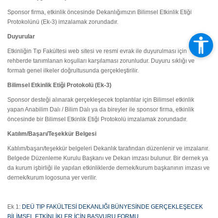
Sponsor firma, etkinlik öncesinde Dekanlığımızın Bilimsel Etkinlik Etiği
Protokolünü (Ek-3) imzalamak zorundadır.
Duyurular
Etkinliğin Tıp Fakültesi web sitesi ve resmi evrak ile duyurulması için
rehberde tanımlanan koşulları karşılaması zorunludur. Duyuru sıklığı ve
formatı genel ilkeler doğrultusunda gerçekleştirilir.
Bilimsel Etkinlik Etiği Protokolü (Ek-3)
Sponsor desteği alınarak gerçekleşecek toplantılar için Bilimsel etkinlik
yapan Anabilim Dalı / Bilim Dalı ya da bireyler ile sponsor firma, etkinlik
öncesinde bir Bilimsel Etkinlik Etiği Protokolü imzalamak zorundadır.
Katılım/Başarı/Teşekkür Belgesi
Katılım/başarı/teşekkür belgeleri Dekanlık tarafından düzenlenir ve imzalanır.
Belgede Düzenleme Kurulu Başkanı ve Dekan imzası bulunur. Bir dernek ya
da kurum işbirliği ile yapılan etkinliklerde dernek/kurum başkanının imzası ve
dernek/kurum logosuna yer verilir.
Ek 1:
DEÜ TIP FAKÜLTESİ DEKANLIĞI BÜNYESİNDE GERÇEKLEŞECEK
BİLİMSEL ETKİNLİKLER İÇİN BAŞVURU FORMU