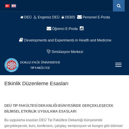
İçeriğe
Navigasyona
atla
atla
DEÜ
Engelsiz DEÜ
DEBİS
Personel E-Posta
Öğrenci E-Posta
Developments and Experiments in Health and Medicine
Simülasyon Merkezi
Menüy
Geç
Etkinlik Düzenleme Esasları
DEÜ TIP FAKÜLTESİ DEKANLIĞI BÜNYESİNDE GERÇEKLEŞECEK
BİLİMSEL ETKİNLİK UYGULAMA ESASLARI
Bu uygulama esasları DEÜ Tıp Fakültesi Dekanlığı bünyesinde
gerçekleşecek, kurs, konferans, çalıştay, sempozyum ve kongre gibi bilimsel