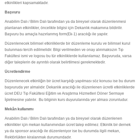
etkinlikleri kapsamaktadır.
Başvuru
Anabilim Dalı / Bilim Dalı tarafından ya da bireysel olarak düzenlenmesi
planlanan etkinlikler, öncelikle bilgisi için Dekanlık makamına bildirilir.
Başvuru bu amaçla hazırlanmış form(Ek-1) aracılığı ile yapılır.
Düzenlenecek bilimsel etkinliklerde bir düzenleme kurulu ve bilimsel kurul
bulunması tercih edilmelidir. Bilgi verilmeden ve onay alınmaksızın Tıp
Fakültesi ismi ve logosu bu tür etkinliklerde kullanılamaz. Başvuruda, varsa
diğer taleplerin de ayrıntılı olarak belirtilmesi gerekmektedir.
Ücretlendirme
Düzenlenecek etkinliğin bir ücret karşılığı yapılması söz konusu ise bu durum
başvuruda yer almalıdır. Dekanlık aracılığı ile düzenlenen ücretli etkinliklerde
ücret DEU Tıp Fakültesi Eğitim ve Araştırma Hizmetleri Döner Sermaye
İşletmesine yatırılır. Bu bilginin kurs duyurularında yer alması zorunludur.
Mekân kullanımı
Anabilim Dalı / Bilim Dalı tarafından ya da bireysel olarak düzenlenen
etkinlikler için mekan kullanımından ücret talep edilmez. Etkinlik bir dernek
ya da sponsor aracılığı ile düzenleniyor ise bu durumda ilgili mekan,
Rektörlükten kiralanmak durumundadır.