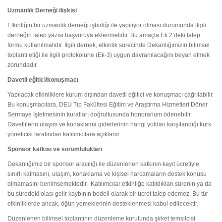
Uzmanlık Derneği ilişkisi
Etkinliğin bir uzmanlık derneği işbirliği ile yapılıyor olması durumunda ilgili
derneğin talep yazısı başvuruya eklenmelidir. Bu amaçla Ek.2’deki talep
formu kullanılmalıdır. İlgili dernek, etkinlik sürecinde Dekanlığımızın bilimsel
toplantı etiği ile ilgili protokolüne (Ek-3) uygun davranılacağını beyan etmek
zorundadır.
Davetli eğitici/konuşmacı
Yapılacak etkinliklere kurum dışından davetli eğitici ve konuşmacı çağrılabilir.
Bu konuşmacılara, DEU Tıp Fakültesi Eğitim ve Araştırma Hizmetleri Döner
Sermaye İşletmesinin kuralları doğrultusunda honorarium ödenebilir.
Davetlilerin ulaşım ve konaklama giderlerinin hangi yoldan karşılandığı kurs
yöneticisi tarafından katılımcılara açıklanır.
Sponsor katkısı ve sorumlulukları
Dekanlığımız bir sponsor aracılığı ile düzenlenen katkının kayıt ücretiyle
sınırlı kalmasını, ulaşım, konaklama ve kişisel harcamaların destek konusu
olmamasını benimsemektedir. Katılımcılar etkinliğe katıldıkları sürenin ya da
bu süredeki olası gelir kaybının bedeli olarak bir ücret talep edemez. Bu tür
etkinliklerde ancak, öğün yemeklerinin desteklenmesi kabul edilecektir.
Düzenlenen bilimsel toplantının düzenleme kurulunda şirket temsilcisi