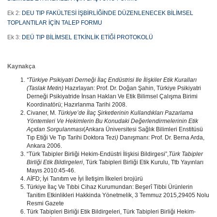
Ek 2:
DEU TIP FAKÜLTESİ İŞBİRLİĞİNDE DÜZENLENECEK BİLİMSEL
TOPLANTILAR İÇİN TALEP FORMU
Ek 3:
DEÜ TIP BİLİMSEL ETKİNLİK ETİĞİ PROTOKOLÜ
Kaynakça
“Türkiye Psikiyatri Derneği İlaç Endüstrisi Ile İlişkiler Etik Kuralları
(Taslak Metin)
Hazırlayan: Prof. Dr. Doğan Şahin, Türkiye Psikiyatri
Derneği Psikiyatride İnsan Hakları Ve Etik Bilimsel Çalışma Birimi
Koordinatörü; Hazırlanma Tarihi 2008.
Civaner, M.
Türkiye’de İlaç Şirketlerinin Kullandıkları Pazarlama
Yöntemleri Ve Hekimlerin Bu Konudaki Değerlendirmelerinin Etik
Açıdan Sorgulanması
(Ankara Üniversitesi Sağlık Bilimleri Enstitüsü
Tıp Etiği Ve Tıp Tarihi Doktora Tezi
)
Danışmanı: Prof. Dr. Berna Arda,
Ankara 2006.
“Türk Tabipler Birliği Hekim-Endüstri İlişkisi Bildirgesi”,
Türk Tabipler
Birliği Etik Bildirgeleri
, Türk Tabipleri Birliği Etik Kurulu, Ttb Yayınları
Mayıs 2010:45-46.
AİFD; İyi Tanıtım ve İyi İletişim İlkeleri brojürü
Türkiye İlaç Ve Tıbbi Cihaz Kurumundan: Beşerî Tibbi Ürünlerin
Tanitim Etkinlikleri Hakkinda Yönetmelik, 3 Temmuz 2015,29405 Nolu
Resmi Gazete
Türk Tabipleri Birliği Etik Bildirgeleri, Türk Tabipleri Birliği Hekim-