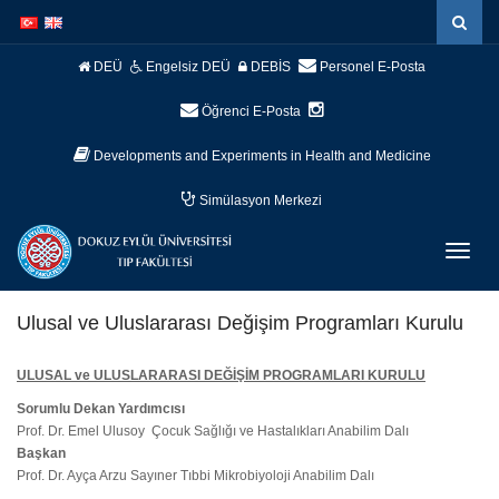
İçeriğe
Navigasyona
atla
atla
DEÜ
Engelsiz DEÜ
DEBİS
Personel E-Posta
Öğrenci E-Posta
Developments and Experiments in Health and Medicine
Simülasyon Merkezi
Menüy
Geç
Ulusal ve Uluslararası Değişim Programları Kurulu
ULUSAL ve ULUSLARARASI DEĞİŞİM PROGRAMLARI KURULU
Sorumlu Dekan Yardımcısı
Prof. Dr. Emel Ulusoy Çocuk Sağlığı ve Hastalıkları Anabilim Dalı
Başkan
Prof. Dr. Ayça Arzu Sayıner Tıbbi Mikrobiyoloji Anabilim Dalı