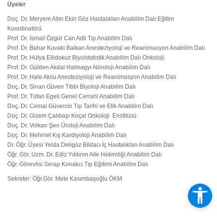
Üyeler
Doç. Dr. Meryem Altın Ekin Göz Hastalıkları Anabilim Dalı Eğitim
Koordinatörü
Prof. Dr. İsmail Özgür Can Adli Tıp Anabilim Dalı
Prof. Dr. Bahar Kuvaki Balkan Anesteziyoloji ve Reanimasyon Anabilim Dalı
Prof. Dr. Hülya Ellidokuz Biyoistatistik Anabilim Dalı Onkoloji
Prof. Dr. Gülden Akdal Halmagyı Nöroloji Anabilim Dalı
Prof. Dr. Hale Aksu Anesteziyoloji ve Reanimasyon Anabilim Dalı
Doç. Dr. Sinan Güven Tıbbi Biyoloji Anabilim Dalı
Prof. Dr. Tufan Egeli Genel Cerrahi Anabilim Dalı
Doç. Dr. Cemal Güvercin Tıp Tarihi ve Etik Anabilim Dalı
Doç. Dr. Gizem Çalıbaşı Koçal Onkoloji Enstitüsü
Doç. Dr. Volkan Şen Üroloji Anabilim Dalı
Doç. Dr. Mehmet Kış Kardiyoloji Anabilim Dalı
Dr. Öğr. Üyesi Yelda Deligöz Bildacı İç Hastalıkları Anabilim Dalı
Öğr. Gör. Uzm. Dr. Ediz Yıldırım Aile Hekimliği Anabilim Dalı
Öğr. Görevlisi Serap Konakcı Tıp Eğitimi Anabilim Dalı
Sekreter: Öğr.Gör. Mete Kasımbaşoğlu ÖKM