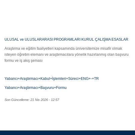
ULUSAL ve ULUSLARARASI PROGRAMLARI KURUL ÇALIŞMA ESASLAR
Araştırma ve eğitim faaliyetleri kapsamında üniversitemize misafir olmak
isteyen öğretim elemanı ve araştırmacılara yönelik hazırlanmış olan başvuru
formu ve iş akış şeması
Yabancı+Araştırmacı+Kabul+İşlemleri+Süreci+ENG+-+TR
Yabancı+Araştırmacı+Başvuru+Formu
Son Güncelleme: 21 Nis 2026 - 12:57