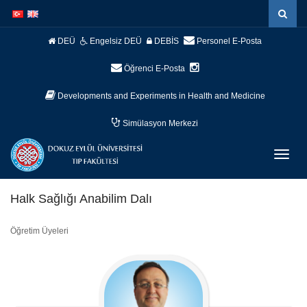
İçeriğe
Navigasyona
atla
atla
DEÜ
Engelsiz DEÜ
DEBİS
Personel E-Posta
Öğrenci E-Posta
Developments and Experiments in Health and Medicine
Simülasyon Merkezi
Menüy
Geç
Halk Sağlığı Anabilim Dalı
Öğretim Üyeleri