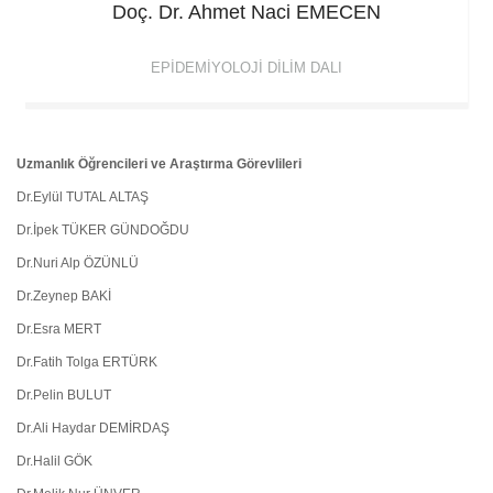
Doç. Dr. Ahmet Naci
EMECEN
EPIDEMIYOLOJI DILIM DALI
Uzmanlık Öğrencileri ve Araştırma Görevlileri
Dr.Eylül TUTAL ALTAŞ
Dr.İpek TÜKER GÜNDOĞDU
Dr.Nuri Alp ÖZÜNLÜ
Dr.Zeynep BAKİ
Dr.Esra MERT
Dr.Fatih Tolga ERTÜRK
Dr.Pelin BULUT
Dr.Ali Haydar DEMİRDAŞ
Dr.Halil GÖK