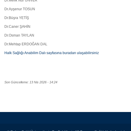
Dr.Melik Nur ÜNVER
Dr.Ayşenur TOSUN
Dr.Büşra YETİŞ
Dr.Caner ŞAHİN
Dr.Osman TAYLAN
Dr.Mehtap ERDOĞAN DAL
Halk Sağlığı Anabilim Dalı sayfasına buradan ulaşabilirsiniz
Son Güncelleme: 13 Nis 2026 - 14:24