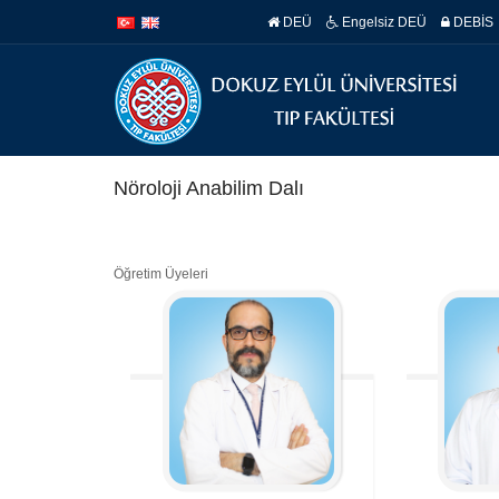
İçeriğe
Navigasyona
DEÜ
Engelsiz DEÜ
DEBİS
atla
atla
Nöroloji Anabilim Dalı
Öğretim Üyeleri