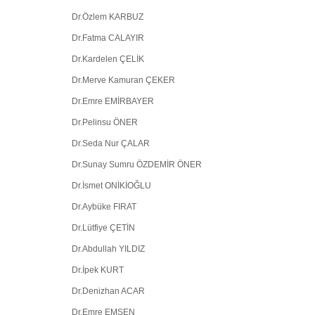
Dr.Özlem KARBUZ
Dr.Fatma CALAYIR
Dr.Kardelen ÇELİK
Dr.Merve Kamuran ÇEKER
Dr.Emre EMİRBAYER
Dr.Pelinsu ÖNER
Dr.Seda Nur ÇALAR
Dr.Sunay Sumru ÖZDEMİR ÖNER
Dr.İsmet ONİKİOĞLU
Dr.Aybüke FIRAT
Dr.Lütfiye ÇETİN
Dr.Abdullah YILDIZ
Dr.İpek KURT
Dr.Denizhan ACAR
Dr.Emre EMSEN