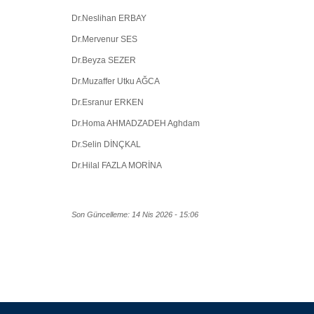
Dr.Neslihan ERBAY
Dr.Mervenur SES
Dr.Beyza SEZER
Dr.Muzaffer Utku AĞCA
Dr.Esranur ERKEN
Dr.Homa AHMADZADEH Aghdam
Dr.Selin DİNÇKAL
Dr.Hilal FAZLA MORİNA
Son Güncelleme: 14 Nis 2026 - 15:06