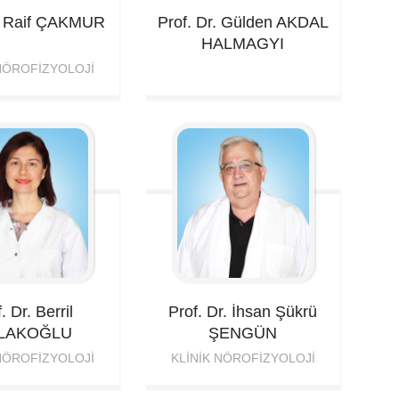
. Raif
ÇAKMUR
Prof. Dr. Gülden
AKDAL
HALMAGYI
 NÖROFIZYOLOJI
. Dr. Berril
Prof. Dr. İhsan Şükrü
LAKOĞLU
ŞENGÜN
 NÖROFIZYOLOJI
KLINIK NÖROFIZYOLOJI