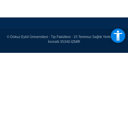
© Dokuz Eylül Üniversitesi - Tıp Fakültesi - 15 Temmuz Sağlık Yerleşkesi /
İnciraltı 35340-İZMİR