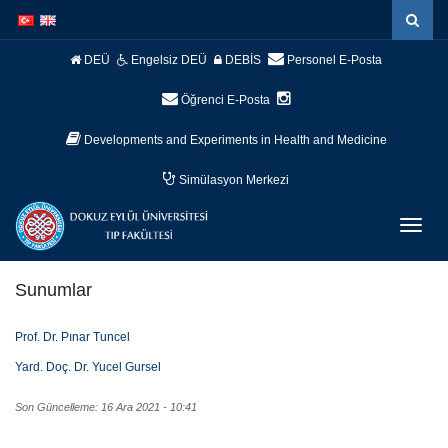
İçeriğe
Navigasyona
atla
atla
DEÜ
Engelsiz DEÜ
DEBİS
Personel E-Posta
Öğrenci E-Posta
Developments and Experiments in Health and Medicine
Simülasyon Merkezi
Menüy
Geç
Sunumlar
Prof. Dr. Pınar Tuncel
Yard. Doç. Dr. Yucel Gursel
Son Güncelleme: 16 Ara 2021 - 10:41