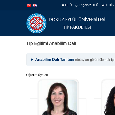
İçeriğe
Navigasyona
DEÜ
Engelsiz DEÜ
DEBİS
atla
atla
Tıp Eğitimi Anabilim Dalı
Anabilim Dalı Tanıtımı
(detayları görüntülemek içi
Öğretim Üyeleri