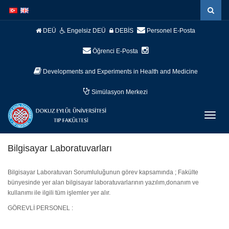
İçeriğe
Navigasyona
atla
atla
DEÜ
Engelsiz DEÜ
DEBİS
Personel E-Posta
Öğrenci E-Posta
Developments and Experiments in Health and Medicine
Simülasyon Merkezi
Menüy
Geç
Bilgisayar Laboratuvarları
Bilgisayar Laboratuvarı Sorumluluğunun görev kapsamında ; Fakülte
bünyesinde yer alan bilgisayar laboratuvarlarının yazılım,donanım ve
kullanımı ile ilgili tüm işlemler yer alır.
GÖREVLİ PERSONEL :