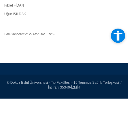
Fikret FİDAN
Uğur IŞILDAK
Son Güncelleme: 22 Mar 2023 - 9:55
© Dokuz Eylül Üniversitesi - Tıp Fakültesi - 15 Temmuz Sağlık Yerleşkesi /
İnciraltı 35340-İZMİR