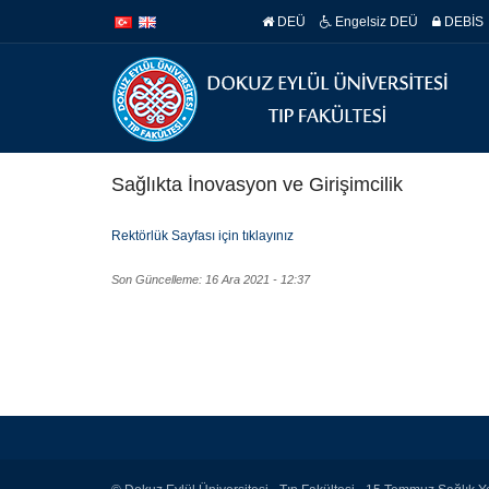
İçeriğe
Navigasyona
DEÜ
Engelsiz DEÜ
DEBİS
atla
atla
Sağlıkta İnovasyon ve Girişimcilik
Rektörlük Sayfası için tıklayınız
Son Güncelleme: 16 Ara 2021 - 12:37