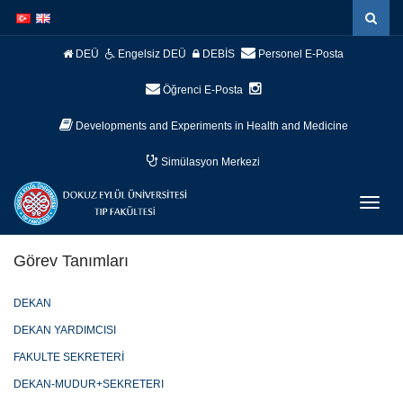
İçeriğe
Navigasyona
atla
atla
DEÜ
Engelsiz DEÜ
DEBİS
Personel E-Posta
Öğrenci E-Posta
Developments and Experiments in Health and Medicine
Simülasyon Merkezi
Menüy
Geç
Görev Tanımları
DEKAN
DEKAN YARDIMCISI
FAKULTE SEKRETERİ
DEKAN-MUDUR+SEKRETERI