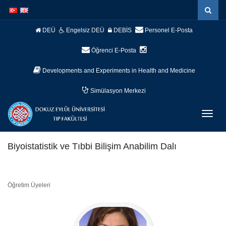
İçeriğe
Navigasyona
atla
atla
DEÜ
Engelsiz DEÜ
DEBİS
Personel E-Posta
Öğrenci E-Posta
Developments and Experiments in Health and Medicine
Simülasyon Merkezi
Menüy
Geç
Biyoistatistik ve Tıbbi Bilişim Anabilim Dalı
Öğretim Üyeleri