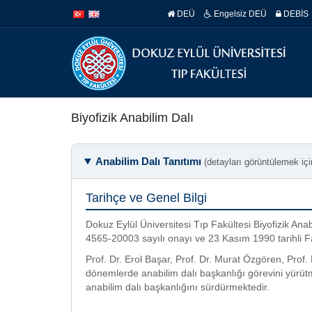
İçeriğe
Navigasyona
DEÜ
Engelsiz DEÜ
DEBİS
atla
atla
Biyofizik Anabilim Dalı
Anabilim Dalı Tanıtımı
(detayları görüntülemek içi
Tarihçe ve Genel Bilgi
Dokuz Eylül Üniversitesi Tıp Fakültesi Biyofizik Ana
4565-20003 sayılı onayı ve 23 Kasım 1990 tarihli Fa
Prof. Dr. Erol Başar, Prof. Dr. Murat Özgören, Prof.
dönemlerde anabilim dalı başkanlığı görevini yürüt
anabilim dalı başkanlığını sürdürmektedir.