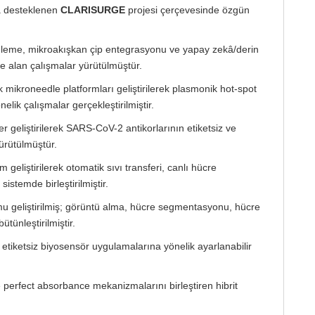
a desteklenen
CLARISURGE
projesi çerçevesinde özgün
ntüleme, mikroakışkan çip entegrasyonu ve yapay zekâ/derin
le alan çalışmalar yürütülmüştür.
 mikroneedle platformları geliştirilerek plasmonik hot-spot
ik çalışmalar gerçekleştirilmiştir.
geliştirilerek SARS-CoV-2 antikorlarının etiketsiz ve
yürütülmüştür.
 geliştirilerek otomatik sıvı transferi, canlı hücre
istemde birleştirilmiştir.
ormu geliştirilmiş; görüntü alma, hücre segmentasyonu, hücre
ütünleştirilmiştir.
 etiketsiz biyosensör uygulamalarına yönelik ayarlanabilir
erfect absorbance mekanizmalarını birleştiren hibrit