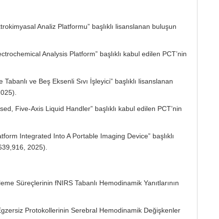
ktrokimyasal Analiz Platformu” başlıklı lisanslanan buluşun
ectrochemical Analysis Platform” başlıklı kabul edilen PCT’nin
Tabanlı ve Beş Eksenli Sıvı İşleyici” başlıklı lisanslanan
025).
sed, Five-Axis Liquid Handler” başlıklı kabul edilen PCT’nin
atform Integrated Into A Portable Imaging Device” başlıklı
639,916, 2025).
eme Süreçlerinin fNIRS Tabanlı Hemodinamik Yanıtlarının
 Egzersiz Protokollerinin Serebral Hemodinamik Değişkenler