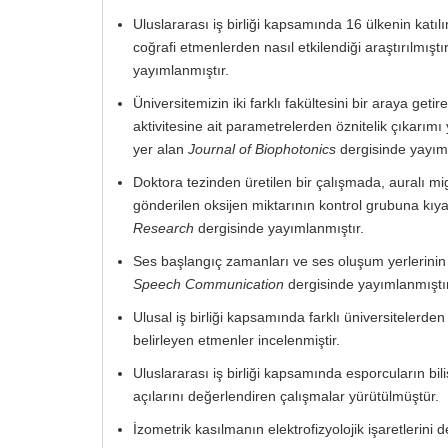
Uluslararası iş birliği kapsamında 16 ülkenin katı
coğrafi etmenlerden nasıl etkilendiği araştırılmış
yayımlanmıştır.
Üniversitemizin iki farklı fakültesini bir araya get
aktivitesine ait parametrelerden öznitelik çıkarım
yer alan
Journal of Biophotonics
dergisinde yayıml
Doktora tezinden üretilen bir çalışmada, auralı mi
gönderilen oksijen miktarının kontrol grubuna kıy
Research
dergisinde yayımlanmıştır.
Ses başlangıç zamanları ve ses oluşum yerlerinin
Speech Communication
dergisinde yayımlanmıştır
Ulusal iş birliği kapsamında farklı üniversitelerde
belirleyen etmenler incelenmiştir.
Uluslararası iş birliği kapsamında esporcuların bil
açılarını değerlendiren çalışmalar yürütülmüştür.
İzometrik kasılmanın elektrofizyolojik işaretlerini d