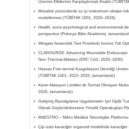
Üzerine Etkilerinin Karşılaştırmalı Analizi (TÜBİ
Müsabık yüzücülerde su içi maksimum oksijen tüke
modellemesi (TÜBİTAK 1001, 2025–2026).
Health, socio-psychological and environmental det
perspective (Polonya Bilim Akademisi, tamamlandı
Wingate Anaerobik Test Protokolü Isınma Yük Op
CLARISURGE: Advancing Mountable Endoscopic Ca
Non-Thermal Ablation (ERC CoG, 2025–2030).
Hassas Foto-termal Koagülasyon Derinliği Ürete
(TÜBİTAK 1001, 2022–2025, tamamlandı).
Kesin Ablasyon Limitleri ile Termal Olmayan Muk
2025, tamamlandı).
Gelişmiş Biyoalgılama Uygulamaları için Optik T
Olarak Güçlendirilmesine Yönelik Optoakışkan P
MAESTRO – Mikro Medikal Teknolojiler Platform
Çip-üstü-karaciğer organoid modelinde karaciğer