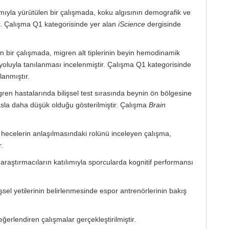
lımıyla yürütülen bir çalışmada, koku algısının demografik ve
tır. Çalışma Q1 kategorisinde yer alan
iScience
dergisinde
iren bir çalışmada, migren alt tiplerinin beyin hemodinamik
ı yoluyla tanılanması incelenmiştir. Çalışma Q1 kategorisinde
anmıştır.
gren hastalarında bilişsel test sırasında beynin ön bölgesine
asla daha düşük olduğu gösterilmiştir. Çalışma
Brain
 hecelerin anlaşılmasındaki rolünü inceleyen çalışma,
.
n araştırmacıların katılımıyla sporcularda kognitif performansı
işsel yetilerinin belirlenmesinde espor antrenörlerinin bakış
eğerlendiren çalışmalar gerçekleştirilmiştir.