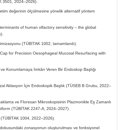
TAK 3501, 2024–2026).
tim değerinin ölçülmesine yönelik alternatif yöntem
erminants of human olfactory sensitivity – the global
).
timizasyonu (TÜBİTAK 1002, tamamlandı).
p for Precision Oesophageal Mucosal Resurfacing with
n ve Konumlamaya İmkân Veren Bir Endoskop Başlığı
ozal Ablasyon İçin Endoskopik Başlık (TÜSEB B Grubu, 2022–
uzaklama ve Floresan Mikroskopisinin Plazmonikle Eş Zamanlı
latform (TÜBİTAK 2247-A, 2024–2027).
u (TÜBİTAK 1004, 2022–2026).
 dokusundaki zonasyonun oluşturulması ve fonksiyonel