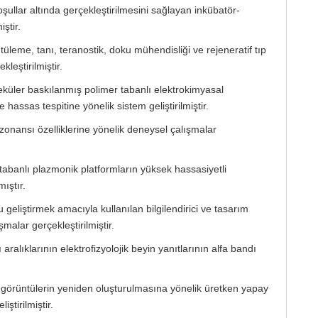
oşullar altında gerçekleştirilmesini sağlayan inkübatör-
ştir.
üleme, tanı, teranostik, doku mühendisliği ve rejeneratif tıp
leştirilmiştir.
eküler baskılanmış polimer tabanlı elektrokimyasal
ve hassas tespitine yönelik sistem geliştirilmiştir.
ezonansı özelliklerine yönelik deneysel çalışmalar
tabanlı plazmonik platformların yüksek hassasiyetli
ıştır.
eliştirmek amacıyla kullanılan bilgilendirici ve tasarım
ışmalar gerçekleştirilmiştir.
ralıklarının elektrofizyolojik beyin yanıtlarının alfa bandı
l görüntülerin yeniden oluşturulmasına yönelik üretken yapay
ştirilmiştir.