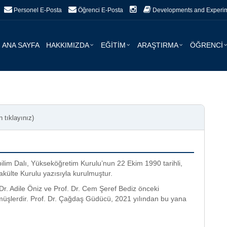
Personel E-Posta
Öğrenci E-Posta
Developments and Experime
ANA SAYFA
HAKKIMIZDA
EĞİTİM
ARAŞTIRMA
ÖĞRENCİ
n tıklayınız)
bilim Dalı, Yükseköğretim Kurulu’nun 22 Ekim 1990 tarihli,
külte Kurulu yazısıyla kurulmuştur.
 Dr. Adile Öniz ve Prof. Dr. Cem Şeref Bediz önceki
müşlerdir. Prof. Dr. Çağdaş Güdücü, 2021 yılından bu yana