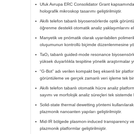
Ufuk Avrupa ERC Consolidator Grant kapsamınd
holografik mikroskop tasarımı geliştirilmiştir.
Akıllı telefon tabanlı biyosensörlerde optik görü
öğrenme destekli otomatik analiz yaklaşımlarını e
Manyetik ve pnömatik olarak uyarılabilen polimerik
oluşumunun kontrollü biçimde düzenlenmesine yönel
TaO₂ tabanlı guided-mode resonance biyosensörler 
yüksek duyarlılıkla tespitine yönelik araştırmalar 
“G-Bot” adı verilen kompakt beş eksenli bir platform
görüntüleme ve gerçek zamanlı veri işleme tek bir s
Akıllı telefon tabanlı otomatik hücre analiz platf
sayımı ve morfolojik analiz süreçleri tek sistemde b
Solid-state thermal dewetting yöntemi kullanılarak
plazmonik nanoanten yapıları geliştirilmiştir.
Mid-IR bölgede plasmon-induced transparency ve p
plazmonik platformlar geliştirilmiştir.