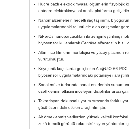
Hücre bazlı elektrokimyasal ölçümlerin fizyolojik k
entegre elektrokimyasal analiz platformu geliştirilmi
Nanomalzemelerin hedefli ilaç taşınımı, biyogörünt
uygulamalarındaki rolünü ele alan çalışmalar gerçek
NiFe₂O₄ nanoparçacıkları ile zenginleştirilmiş mol
biyosensör kullanılarak
Candida albicans
’ın hızlı 
Altın ince filmlerin morfolojisi ve yüzey plazmon r
yürütülmüştür.
Kriyojenik koşullarda geliştirilen Au@UiO-66-PDC 
biyosensör uygulamalarındaki potansiyeli araştırılm
Sanal müze turlarında sanat eserlerinin sunumunu g
özelliklerinin etkisini inceleyen disiplinler arası çal
Tekrarlayan dokunsal uyarım sırasında farklı uyarı a
gücü üzerindeki etkileri araştırılmıştır.
Alt örneklenmiş verilerden yüksek kaliteli konfoka
zekâ temelli görüntü rekonstrüksiyon yöntemleri geli