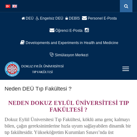
İçeriğe
Navigasyona
atla
atla
DEÜ
Engelsiz DEÜ
DEBİS
Personel E-Posta
Öğrenci E-Posta
Developments and Experiments in Health and Medicine
Simülasyon Merkezi
Menüy
Geç
Neden DEÜ Tıp Fakültesi ?
NEDEN DOKUZ EYLÜL ÜNİVERSİTESİ TIP
FAKÜLTESİ ?
Dokuz Eylül Üniversitesi Tıp Fakültesi, köklü ama genç kalmayı
bilen, çağın gereksinimlerine hızla uyum sağlayabilen dinamik bir
tıp fakültesidir. Yükseköğretim Kurumları Sınavı’nda üst