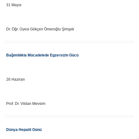
31 Mayıs
Eğitici Adı
Dr. Öğr. Üyesi Gökçen Ömeroğlu Şimşek
Etkinlik Adı
Bağımlılıkla Mücadelede Egzersizin Gücü
Önemli Gün Tarihi
26 Haziran
Eğitici Adı
Prof. Dr. Vildan Mevsim
Etkinlik Adı
Dünya Hepatit Günü