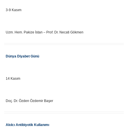
Önemli Gün Tarihi
3-9 Kasım
Eğitici Adı
Uzm. Hem. Pakize İstan – Prof. Dr. Necati Gökmen
Etkinlik Adı
Dünya Diyabet Günü
Önemli Gün Tarihi
14 Kasım
Eğitici Adı
Doç. Dr. Özden Özdemir Başer
Etkinlik Adı
Akılcı Antibiyotik Kullanımı