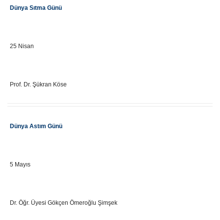
Dünya Sıtma Günü
Önemli Gün Tarihi
25 Nisan
Eğitici Adı
Prof. Dr. Şükran Köse
Etkinlik Adı
Dünya Astım Günü
Önemli Gün Tarihi
5 Mayıs
Eğitici Adı
Dr. Öğr. Üyesi Gökçen Ömeroğlu Şimşek