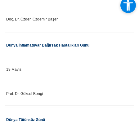
Eğitici Adı
Doç. Dr. Özden Özdemir Başer
Etkinlik Adı
Dünya İnflamatuvar Bağırsak Hastalıkları Günü
Önemli Gün Tarihi
19 Mayıs
Eğitici Adı
Prof. Dr. Göksel Bengi
Etkinlik Adı
Dünya Tütünsüz Günü
Önemli Gün Tarihi