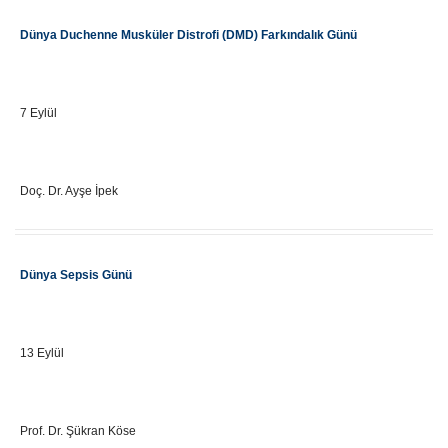
Etkinlik Adı
Dünya Duchenne Musküler Distrofi (DMD) Farkındalık Günü
Önemli Gün Tarihi
7 Eylül
Eğitici Adı
Doç. Dr. Ayşe İpek
Etkinlik Adı
Dünya Sepsis Günü
Önemli Gün Tarihi
13 Eylül
Eğitici Adı
Prof. Dr. Şükran Köse