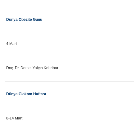
Etkinlik Adı
Dünya Obezite Günü
Önemli Gün Tarihi
4 Mart
Eğitici Adı
Doç. Dr. Demet Yalçın Kehribar
Etkinlik Adı
Dünya Glokom Haftası
Önemli Gün Tarihi
8-14 Mart
Eğitici Adı