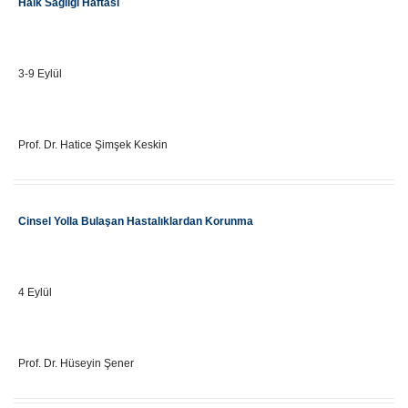
Halk Sağlığı Haftası
Önemli Gün Tarihi
3-9 Eylül
Eğitici Adı
Prof. Dr. Hatice Şimşek Keskin
Etkinlik Adı
Cinsel Yolla Bulaşan Hastalıklardan Korunma
Önemli Gün Tarihi
4 Eylül
Eğitici Adı
Prof. Dr. Hüseyin Şener