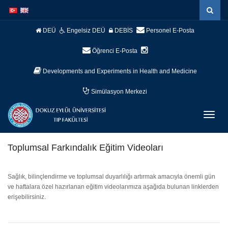
İçeriğe
Navigasyona
atla
atla
DEÜ
Engelsiz DEÜ
DEBİS
Personel E-Posta
Öğrenci E-Posta
Developments and Experiments in Health and Medicine
Simülasyon Merkezi
Menüy
Geç
Toplumsal Farkındalık Eğitim Videoları
Sağlık, bilinçlendirme ve toplumsal duyarlılığı artırmak amacıyla önemli gün
ve haftalara özel hazırlanan eğitim videolarımıza aşağıda bulunan linklerden
erişebilirsiniz.