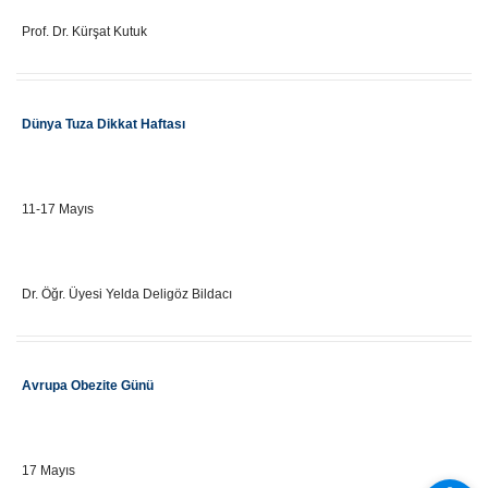
Eğitici Adı
Prof. Dr. Kürşat Kutuk
Etkinlik Adı
Dünya Tuza Dikkat Haftası
Önemli Gün Tarihi
11-17 Mayıs
Eğitici Adı
Dr. Öğr. Üyesi Yelda Deligöz Bildacı
Etkinlik Adı
Avrupa Obezite Günü
Önemli Gün Tarihi
17 Mayıs