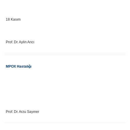
Önemli Gün Tarihi
18 Kasım
Eğitici Adı
Prof. Dr. Aylin Arıcı
Etkinlik Adı
MPOX Hastalığı
Önemli Gün Tarihi
Eğitici Adı
Prof. Dr. Arzu Sayıner