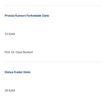
Etkinlik Adı
Prostat Kanseri Farkındalık Günü
Önemli Gün Tarihi
15 Eylül
Eğitici Adı
Prof. Dr. Ozan Bozkurt
Etkinlik Adı
Dünya Kuduz Günü
Önemli Gün Tarihi
28 Eylül
Eğitici Adı