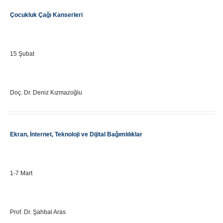
Etkinlik Adı
Çocukluk Çağı Kanserleri
Önemli Gün Tarihi
15 Şubat
Eğitici Adı
Doç. Dr. Deniz Kızmazoğlu
Etkinlik Adı
Ekran, İnternet, Teknoloji ve Dijital Bağımlılıklar
Önemli Gün Tarihi
1-7 Mart
Eğitici Adı
Prof. Dr. Şahbal Aras