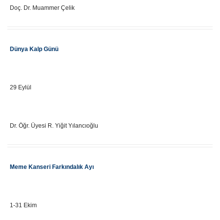
Doç. Dr. Muammer Çelik
Etkinlik Adı
Dünya Kalp Günü
Önemli Gün Tarihi
29 Eylül
Eğitici Adı
Dr. Öğr. Üyesi R. Yiğit Yılancıoğlu
Etkinlik Adı
Meme Kanseri Farkındalık Ayı
Önemli Gün Tarihi
1-31 Ekim