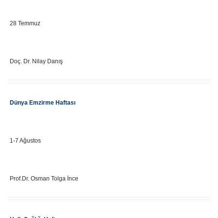
Önemli Gün Tarihi
28 Temmuz
Eğitici Adı
Doç. Dr. Nilay Danış
Etkinlik Adı
Dünya Emzirme Haftası
Önemli Gün Tarihi
1-7 Ağustos
Eğitici Adı
Prof.Dr. Osman Tolga İnce
Etkinlik Adı