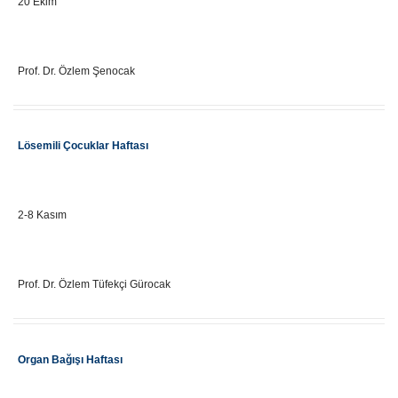
20 Ekim
Eğitici Adı
Prof. Dr. Özlem Şenocak
Etkinlik Adı
Lösemili Çocuklar Haftası
Önemli Gün Tarihi
2-8 Kasım
Eğitici Adı
Prof. Dr. Özlem Tüfekçi Gürocak
Etkinlik Adı
Organ Bağışı Haftası