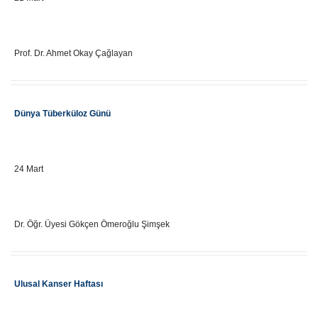
Eğitici Adı
Prof. Dr. Ahmet Okay Çağlayan
Etkinlik Adı
Dünya Tüberküloz Günü
Önemli Gün Tarihi
24 Mart
Eğitici Adı
Dr. Öğr. Üyesi Gökçen Ömeroğlu Şimşek
Etkinlik Adı
Ulusal Kanser Haftası