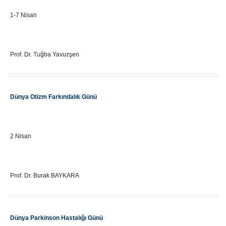
Önemli Gün Tarihi
1-7 Nisan
Eğitici Adı
Prof. Dr. Tuğba Yavuzşen
Etkinlik Adı
Dünya Otizm Farkındalık Günü
Önemli Gün Tarihi
2 Nisan
Eğitici Adı
Prof. Dr. Burak BAYKARA
Etkinlik Adı
Dünya Parkinson Hastalığı Günü