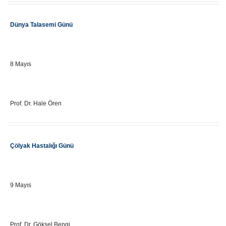
Etkinlik Adı
Dünya Talasemi Günü
Önemli Gün Tarihi
8 Mayıs
Eğitici Adı
Prof. Dr. Hale Ören
Etkinlik Adı
Çölyak Hastalığı Günü
Önemli Gün Tarihi
9 Mayıs
Eğitici Adı
Prof. Dr. Göksel Bengi