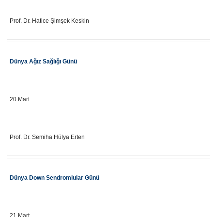
Eğitici Adı
Prof. Dr. Hatice Şimşek Keskin
Etkinlik Adı
Dünya Ağız Sağlığı Günü
Önemli Gün Tarihi
20 Mart
Eğitici Adı
Prof. Dr. Semiha Hülya Erten
Etkinlik Adı
Dünya Down Sendromlular Günü
Önemli Gün Tarihi
21 Mart