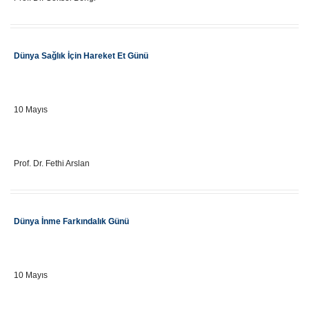
Etkinlik Adı
Dünya Sağlık İçin Hareket Et Günü
Önemli Gün Tarihi
10 Mayıs
Eğitici Adı
Prof. Dr. Fethi Arslan
Etkinlik Adı
Dünya İnme Farkındalık Günü
Önemli Gün Tarihi
10 Mayıs