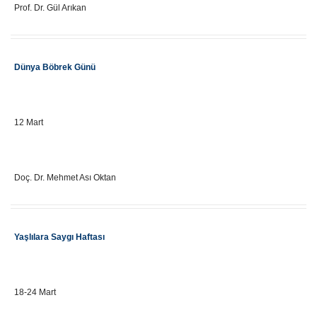
Prof. Dr. Gül Arıkan
Etkinlik Adı
Dünya Böbrek Günü
Önemli Gün Tarihi
12 Mart
Eğitici Adı
Doç. Dr. Mehmet Ası Oktan
Etkinlik Adı
Yaşlılara Saygı Haftası
Önemli Gün Tarihi
18-24 Mart