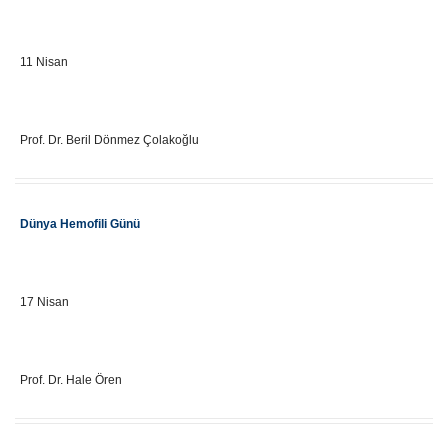
Önemli Gün Tarihi
11 Nisan
Eğitici Adı
Prof. Dr. Beril Dönmez Çolakoğlu
Etkinlik Adı
Dünya Hemofili Günü
Önemli Gün Tarihi
17 Nisan
Eğitici Adı
Prof. Dr. Hale Ören
Etkinlik Adı