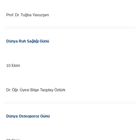
Eğitici Adı
Prof. Dr. Tuğba Yavuzşen
Etkinlik Adı
Dünya Ruh Sağlığı Günü
Önemli Gün Tarihi
10 Ekim
Eğitici Adı
Dr. Öğr. Üyesi Bilge Targıtay Öztürk
Etkinlik Adı
Dünya Osteoporoz Günü
Önemli Gün Tarihi