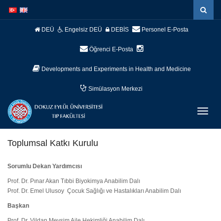
İçeriğe
Navigasyona
atla
atla
DEÜ
Engelsiz DEÜ
DEBİS
Personel E-Posta
Öğrenci E-Posta
Developments and Experiments in Health and Medicine
Simülasyon Merkezi
Menüy
Geç
Toplumsal Katkı Kurulu
Sorumlu Dekan Yardımcısı
Prof. Dr. Pınar Akan Tıbbi Biyokimya Anabilim Dalı
Prof. Dr. Emel Ulusoy Çocuk Sağlığı ve Hastalıkları Anabilim Dalı
Başkan
Prof. Dr. Vildan Mevsim Aile Hekimliği Anabilim Dalı