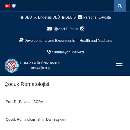
İçeriğe
Navigasyona
atla
atla
DEÜ
Engelsiz DEÜ
DEBİS
Personel E-Posta
Öğrenci E-Posta
Developments and Experiments in Health and Medicine
Simülasyon Merkezi
Menüy
Geç
Çocuk Romatolojisi
Prof. Dr. Balahan BORA
Çocuk Romatolojisi Bilim Dalı Başkanı