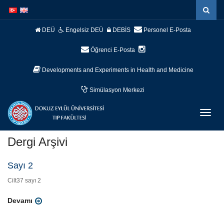
İçeriğe
Navigasyona
atla
atla
DEÜ
Engelsiz DEÜ
DEBİS
Personel E-Posta
Öğrenci E-Posta
Developments and Experiments in Health and Medicine
Simülasyon Merkezi
Menüy
Geç
Dergi Arşivi
Sayı 2
Cilt37 sayı 2
Devamı